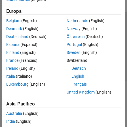
Europa
Belgium
(English)
Netherlands
(English)
Centro de confianza
Marcas comerciales
Denmark
(English)
Norway
(English)
Política de privacidad
Antipiratería
Estado de las aplicaciones
Deutschland
(Deutsch)
Österreich
(Deutsch)
Información de contacto
España
(Español)
Portugal
(English)
© 1994-2026 The MathWorks, Inc.
Finland
(English)
Sweden
(English)
France
(Français)
Switzerland
Seleccione un
España
Ireland
(English)
Deutsch
Italia
(Italiano)
English
Luxembourg
(English)
Français
United Kingdom
(English)
Asia-Pacífico
Australia
(English)
India
(English)