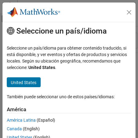
Saltar al contenido
Centro de ayuda de MATLAB
Mostrar/ocultar menú de navegación
Seleccione un país/idioma
Contenido principal
Recurso
Ordenar por
Source
Seleccione un país/idioma para obtener contenido traducido, si
está disponible, y ver eventos y ofertas de productos y servicios
Estado
locales. Según su ubicación geográfica, recomendamos que
seleccione:
United States
.
United States
También puede seleccionar uno de estos países/idiomas:
América
América Latina
(Español)
Canada
(English)
United States
(English)