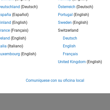
Deutschland
(Deutsch)
Österreich
(Deutsch)
España
(Español)
Portugal
(English)
inland
(English)
Sweden
(English)
rance
(Français)
Switzerland
reland
(English)
Deutsch
talia
(Italiano)
English
Luxembourg
(English)
Français
United Kingdom
(English)
Comuníquese con su oficina local