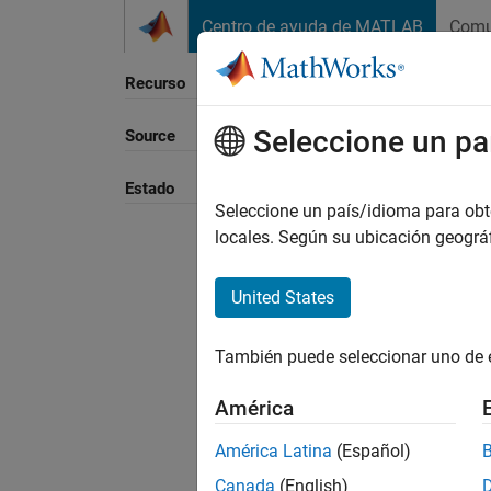
Saltar al contenido
Centro de ayuda de MATLAB
Comu
Recurso
Seleccione un pa
Source
Ordena
Estado
Seleccione un país/idioma para obten
locales. Según su ubicación geogr
United States
También puede seleccionar uno de 
América
América Latina
(Español)
Canada
(English)