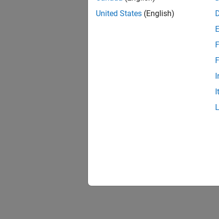
United States
(English)
F
F
I
I