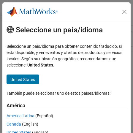
Saltar al contenido
Centro de ayuda de MATLAB
Mostrar/ocultar menú de navegación
Seleccione un país/idioma
Contenido principal
Recurso
Ordenar por
Source
Seleccione un país/idioma para obtener contenido traducido, si
está disponible, y ver eventos y ofertas de productos y servicios
Estado
locales. Según su ubicación geográfica, recomendamos que
seleccione:
United States
.
United States
También puede seleccionar uno de estos países/idiomas:
América
América Latina
(Español)
Canada
(English)
United States
(English)