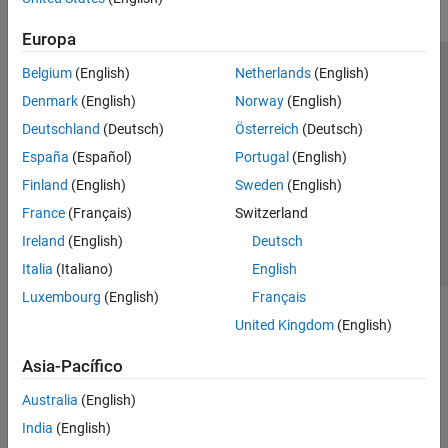
Europa
Belgium
(English)
Netherlands
(English)
Centro de confianza
Marcas comerciales
Denmark
(English)
Norway
(English)
Política de privacidad
Antipiratería
Estado de las aplicaciones
Deutschland
(Deutsch)
Österreich
(Deutsch)
Información de contacto
España
(Español)
Portugal
(English)
© 1994-2026 The MathWorks, Inc.
Finland
(English)
Sweden
(English)
France
(Français)
Switzerland
Seleccione un
España
Ireland
(English)
Deutsch
Italia
(Italiano)
English
Luxembourg
(English)
Français
United Kingdom
(English)
Asia-Pacífico
Australia
(English)
India
(English)