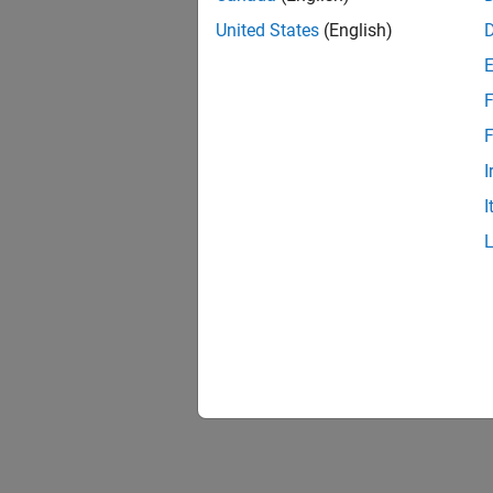
United States
(English)
F
F
I
I