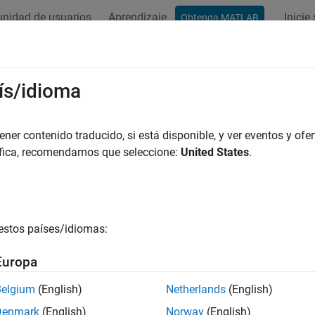
nidad de usuarios
Aprendizaje
Inicie
Obtenga MATLAB
ís/idioma
r por
er contenido traducido, si está disponible, y ver eventos y ofer
áfica, recomendamos que seleccione:
United States
.
estos países/idiomas:
Europa
Belgium
(English)
Netherlands
(English)
Denmark
(English)
Norway
(English)