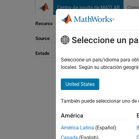
Saltar al contenido
Centro de ayuda de MATLAB
Comu
Recurso
Seleccione un pa
Source
Ordena
Estado
Seleccione un país/idioma para obten
locales. Según su ubicación geogr
United States
También puede seleccionar uno de 
América
América Latina
(Español)
Canada
(English)