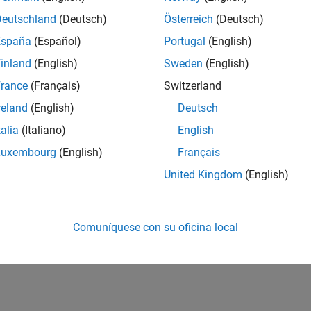
Deutschland
(Deutsch)
Österreich
(Deutsch)
España
(Español)
Portugal
(English)
inland
(English)
Sweden
(English)
rance
(Français)
Switzerland
reland
(English)
Deutsch
talia
(Italiano)
English
Luxembourg
(English)
Français
United Kingdom
(English)
Comuníquese con su oficina local