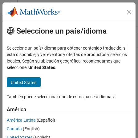
Saltar al contenido
Centro de ayuda de MATLAB
Mostrar/ocultar menú de navegación
Seleccione un país/idioma
Contenido principal
Recurso
Ordenar por
Source
Seleccione un país/idioma para obtener contenido traducido, si
está disponible, y ver eventos y ofertas de productos y servicios
Estado
locales. Según su ubicación geográfica, recomendamos que
seleccione:
United States
.
United States
También puede seleccionar uno de estos países/idiomas:
América
América Latina
(Español)
Canada
(English)
United States
(English)