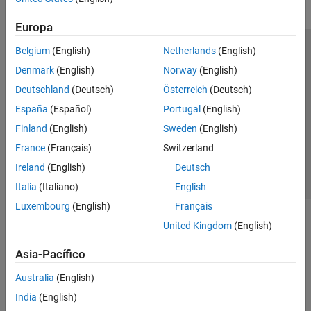
Europa
Belgium
(English)
Netherlands
(English)
Centro de confianza
Marcas comerciales
Denmark
(English)
Norway
(English)
Política de privacidad
Antipiratería
Estado de las aplicaciones
Deutschland
(Deutsch)
Österreich
(Deutsch)
Información de contacto
España
(Español)
Portugal
(English)
© 1994-2026 The MathWorks, Inc.
Finland
(English)
Sweden
(English)
France
(Français)
Switzerland
Seleccione un
España
Ireland
(English)
Deutsch
Italia
(Italiano)
English
Luxembourg
(English)
Français
United Kingdom
(English)
Asia-Pacífico
Australia
(English)
India
(English)