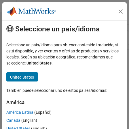
Saltar al contenido
Centro de ayuda de MATLAB
Mostrar/ocultar menú de navegación
Seleccione un país/idioma
Contenido principal
Recurso
Ordenar por
Source
Seleccione un país/idioma para obtener contenido traducido, si
está disponible, y ver eventos y ofertas de productos y servicios
Estado
locales. Según su ubicación geográfica, recomendamos que
seleccione:
United States
.
United States
También puede seleccionar uno de estos países/idiomas:
América
América Latina
(Español)
Canada
(English)
United States
(English)