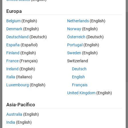
Europa
Belgium
(English)
Netherlands
(English)
Centro de confianza
Marcas comerciales
Denmark
(English)
Norway
(English)
Política de privacidad
Antipiratería
Estado de las aplicaciones
Deutschland
(Deutsch)
Österreich
(Deutsch)
Información de contacto
España
(Español)
Portugal
(English)
© 1994-2026 The MathWorks, Inc.
Finland
(English)
Sweden
(English)
France
(Français)
Switzerland
Seleccione un
España
Ireland
(English)
Deutsch
Italia
(Italiano)
English
Luxembourg
(English)
Français
United Kingdom
(English)
Asia-Pacífico
Australia
(English)
India
(English)