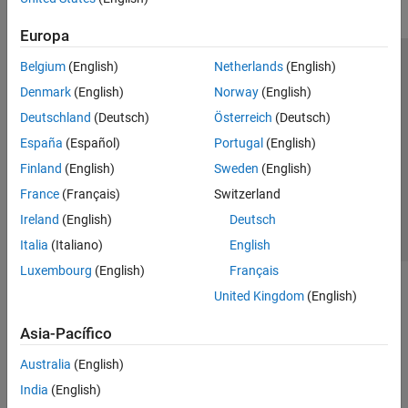
Europa
Belgium
(English)
Netherlands
(English)
Centro de confianza
Marcas comerciales
Denmark
(English)
Norway
(English)
Política de privacidad
Antipiratería
Estado de las aplicaciones
Deutschland
(Deutsch)
Österreich
(Deutsch)
Información de contacto
España
(Español)
Portugal
(English)
© 1994-2026 The MathWorks, Inc.
Finland
(English)
Sweden
(English)
France
(Français)
Switzerland
Seleccione un
España
Ireland
(English)
Deutsch
Italia
(Italiano)
English
Luxembourg
(English)
Français
United Kingdom
(English)
Asia-Pacífico
Australia
(English)
India
(English)