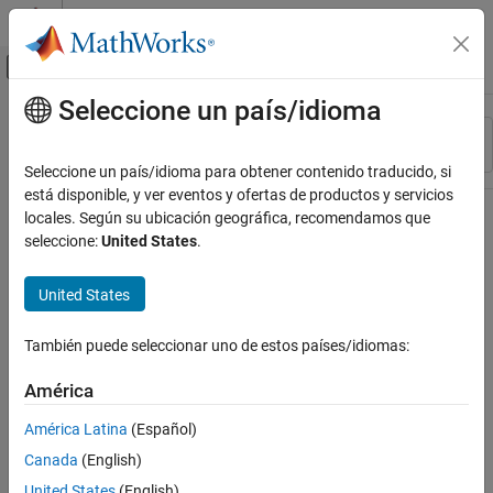
Saltar al contenido
Centro de ayuda de MATLAB
Mostrar/ocultar menú de navegación
Seleccione un país/idioma
Contenido principal
Recurso
Ordenar por
Source
Seleccione un país/idioma para obtener contenido traducido, si
está disponible, y ver eventos y ofertas de productos y servicios
Estado
locales. Según su ubicación geográfica, recomendamos que
seleccione:
United States
.
United States
También puede seleccionar uno de estos países/idiomas:
América
América Latina
(Español)
Canada
(English)
United States
(English)