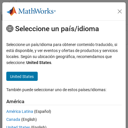
Saltar al contenido
Centro de ayuda de MATLAB
Mostrar/ocultar menú de navegación
Seleccione un país/idioma
Contenido principal
Recurso
Ordenar por
Source
Seleccione un país/idioma para obtener contenido traducido, si
está disponible, y ver eventos y ofertas de productos y servicios
Estado
locales. Según su ubicación geográfica, recomendamos que
seleccione:
United States
.
United States
También puede seleccionar uno de estos países/idiomas:
América
América Latina
(Español)
Canada
(English)
United States
(English)