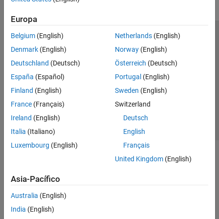
Europa
Belgium
(English)
Netherlands
(English)
Centro de confianza
Marcas comerciales
Denmark
(English)
Norway
(English)
Política de privacidad
Antipiratería
Estado de las aplicaciones
Deutschland
(Deutsch)
Österreich
(Deutsch)
Información de contacto
España
(Español)
Portugal
(English)
© 1994-2026 The MathWorks, Inc.
Finland
(English)
Sweden
(English)
France
(Français)
Switzerland
Seleccione un
España
Ireland
(English)
Deutsch
Italia
(Italiano)
English
Luxembourg
(English)
Français
United Kingdom
(English)
Asia-Pacífico
Australia
(English)
India
(English)