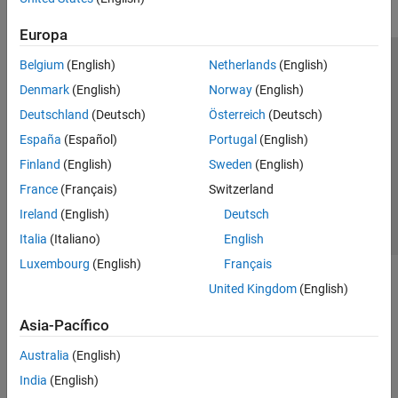
Europa
Belgium
(English)
Netherlands
(English)
Centro de confianza
Marcas comerciales
Denmark
(English)
Norway
(English)
Política de privacidad
Antipiratería
Estado de las aplicaciones
Deutschland
(Deutsch)
Österreich
(Deutsch)
Información de contacto
España
(Español)
Portugal
(English)
© 1994-2026 The MathWorks, Inc.
Finland
(English)
Sweden
(English)
France
(Français)
Switzerland
Seleccione un
España
Ireland
(English)
Deutsch
Italia
(Italiano)
English
Luxembourg
(English)
Français
United Kingdom
(English)
Asia-Pacífico
Australia
(English)
India
(English)