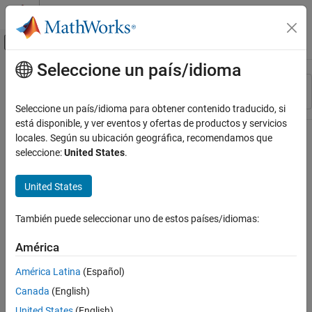
Saltar al contenido
Centro de ayuda de MATLAB
Mostrar/ocultar menú de navegación
Seleccione un país/idioma
Contenido principal
Recurso
Ordenar por
Source
Seleccione un país/idioma para obtener contenido traducido, si
está disponible, y ver eventos y ofertas de productos y servicios
Estado
locales. Según su ubicación geográfica, recomendamos que
seleccione:
United States
.
United States
También puede seleccionar uno de estos países/idiomas:
América
América Latina
(Español)
Canada
(English)
United States
(English)