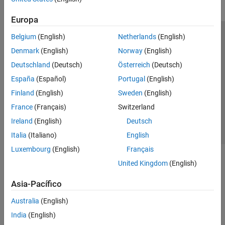
Europa
Belgium
(English)
Netherlands
(English)
Centro de confianza
Marcas comerciales
Denmark
(English)
Norway
(English)
Política de privacidad
Antipiratería
Estado de las aplicaciones
Deutschland
(Deutsch)
Österreich
(Deutsch)
Información de contacto
España
(Español)
Portugal
(English)
© 1994-2026 The MathWorks, Inc.
Finland
(English)
Sweden
(English)
France
(Français)
Switzerland
Seleccione un
España
Ireland
(English)
Deutsch
Italia
(Italiano)
English
Luxembourg
(English)
Français
United Kingdom
(English)
Asia-Pacífico
Australia
(English)
India
(English)