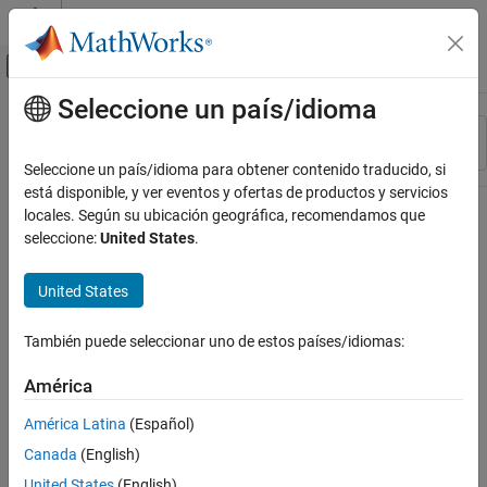
Saltar al contenido
Centro de ayuda de MATLAB
Mostrar/ocultar menú de navegación
Seleccione un país/idioma
Contenido principal
Recurso
Ordenar por
Source
Seleccione un país/idioma para obtener contenido traducido, si
está disponible, y ver eventos y ofertas de productos y servicios
Estado
locales. Según su ubicación geográfica, recomendamos que
seleccione:
United States
.
United States
También puede seleccionar uno de estos países/idiomas:
América
América Latina
(Español)
Canada
(English)
United States
(English)