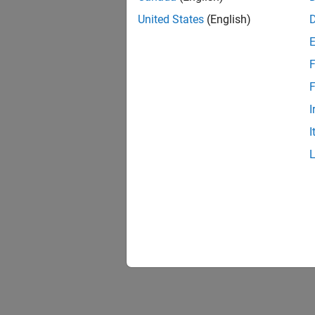
United States
(English)
F
F
I
I