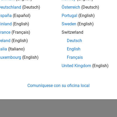
Deutschland
(Deutsch)
Österreich
(Deutsch)
España
(Español)
Portugal
(English)
inland
(English)
Sweden
(English)
rance
(Français)
Switzerland
reland
(English)
Deutsch
talia
(Italiano)
English
Luxembourg
(English)
Français
United Kingdom
(English)
Comuníquese con su oficina local