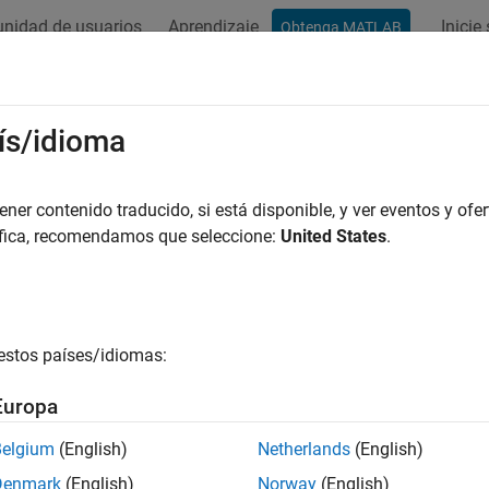
nidad de usuarios
Aprendizaje
Inicie
Obtenga MATLAB
ís/idioma
r por
er contenido traducido, si está disponible, y ver eventos y ofer
áfica, recomendamos que seleccione:
United States
.
estos países/idiomas:
Europa
Belgium
(English)
Netherlands
(English)
Denmark
(English)
Norway
(English)