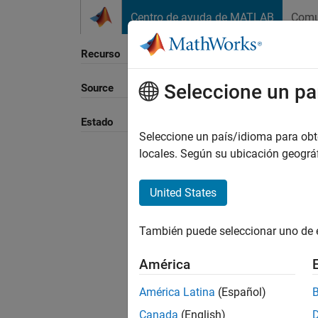
Saltar al contenido
Centro de ayuda de MATLAB
Comu
Recurso
Seleccione un pa
Source
Ordena
Estado
Seleccione un país/idioma para obten
locales. Según su ubicación geogr
United States
También puede seleccionar uno de 
América
América Latina
(Español)
Canada
(English)