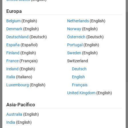
Europa
Belgium
(English)
Netherlands
(English)
Centro de confianza
Marcas comerciales
Denmark
(English)
Norway
(English)
Política de privacidad
Antipiratería
Estado de las aplicaciones
Deutschland
(Deutsch)
Österreich
(Deutsch)
Información de contacto
España
(Español)
Portugal
(English)
© 1994-2026 The MathWorks, Inc.
Finland
(English)
Sweden
(English)
France
(Français)
Switzerland
Seleccione un
España
Ireland
(English)
Deutsch
Italia
(Italiano)
English
Luxembourg
(English)
Français
United Kingdom
(English)
Asia-Pacífico
Australia
(English)
India
(English)