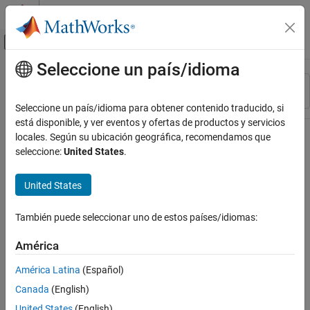
Saltar al contenido
Centro de ayuda de MATLAB
Mostrar/ocultar menú de navegación
Seleccione un país/idioma
Contenido principal
Recurso
Ordenar por
Source
Seleccione un país/idioma para obtener contenido traducido, si
está disponible, y ver eventos y ofertas de productos y servicios
Estado
locales. Según su ubicación geográfica, recomendamos que
seleccione:
United States
.
United States
También puede seleccionar uno de estos países/idiomas:
América
América Latina
(Español)
Canada
(English)
United States
(English)