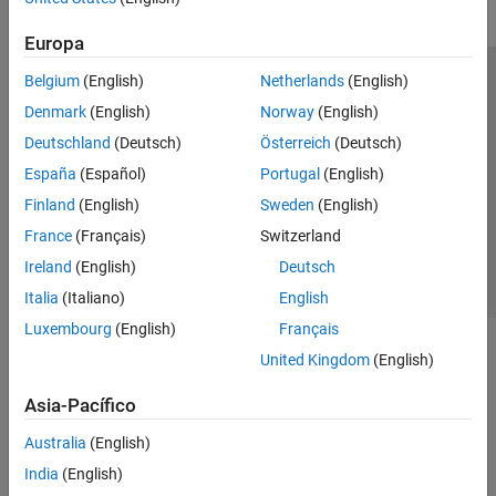
Europa
Belgium
(English)
Netherlands
(English)
Centro de confianza
Marcas comerciales
Denmark
(English)
Norway
(English)
Política de privacidad
Antipiratería
Estado de las aplicaciones
Deutschland
(Deutsch)
Österreich
(Deutsch)
Información de contacto
España
(Español)
Portugal
(English)
© 1994-2026 The MathWorks, Inc.
Finland
(English)
Sweden
(English)
France
(Français)
Switzerland
Seleccione un
España
Ireland
(English)
Deutsch
Italia
(Italiano)
English
Luxembourg
(English)
Français
United Kingdom
(English)
Asia-Pacífico
Australia
(English)
India
(English)