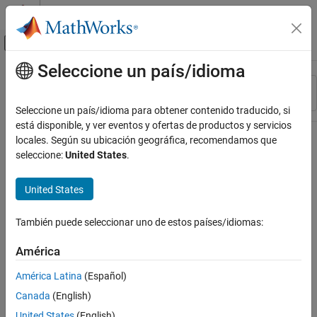
Saltar al contenido
Centro de ayuda de MATLAB
Mostrar/ocultar menú de navegación
Seleccione un país/idioma
Contenido principal
Recurso
Ordenar por
Source
Seleccione un país/idioma para obtener contenido traducido, si
está disponible, y ver eventos y ofertas de productos y servicios
Estado
locales. Según su ubicación geográfica, recomendamos que
seleccione:
United States
.
United States
También puede seleccionar uno de estos países/idiomas:
América
América Latina
(Español)
Canada
(English)
United States
(English)