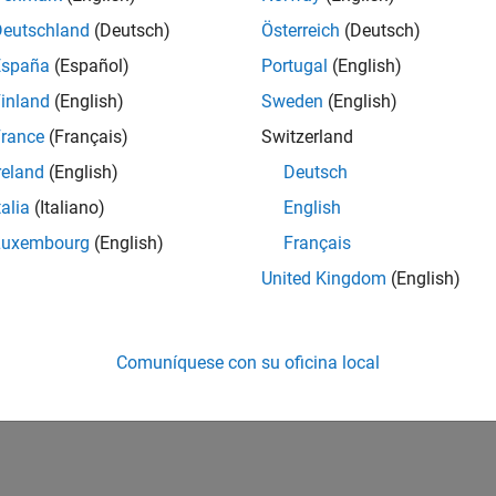
Deutschland
(Deutsch)
Österreich
(Deutsch)
España
(Español)
Portugal
(English)
inland
(English)
Sweden
(English)
rance
(Français)
Switzerland
reland
(English)
Deutsch
talia
(Italiano)
English
Luxembourg
(English)
Français
United Kingdom
(English)
Comuníquese con su oficina local