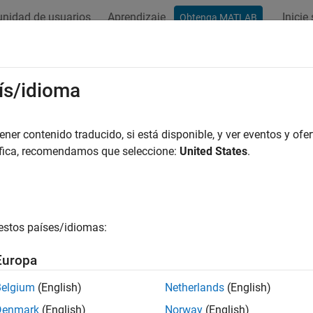
nidad de usuarios
Aprendizaje
Inicie
Obtenga MATLAB
ís/idioma
r por
er contenido traducido, si está disponible, y ver eventos y ofer
áfica, recomendamos que seleccione:
United States
.
estos países/idiomas:
Europa
Belgium
(English)
Netherlands
(English)
Denmark
(English)
Norway
(English)