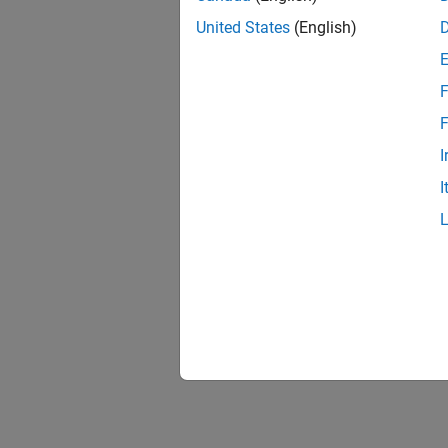
United States
(English)
F
F
I
I