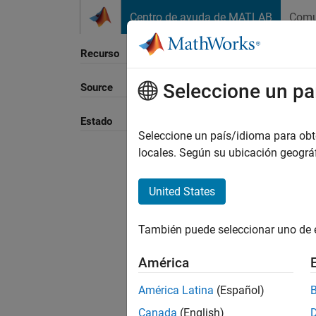
Saltar al contenido
Centro de ayuda de MATLAB
Comu
Recurso
Seleccione un pa
Source
Ordena
Estado
Seleccione un país/idioma para obten
locales. Según su ubicación geogr
United States
También puede seleccionar uno de 
América
América Latina
(Español)
Canada
(English)