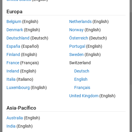
Europa
Belgium
(English)
Netherlands
(English)
Centro de confianza
Marcas comerciales
Denmark
(English)
Norway
(English)
Política de privacidad
Antipiratería
Estado de las aplicaciones
Deutschland
(Deutsch)
Österreich
(Deutsch)
Información de contacto
España
(Español)
Portugal
(English)
© 1994-2026 The MathWorks, Inc.
Finland
(English)
Sweden
(English)
France
(Français)
Switzerland
Seleccione un
España
Ireland
(English)
Deutsch
Italia
(Italiano)
English
Luxembourg
(English)
Français
United Kingdom
(English)
Asia-Pacífico
Australia
(English)
India
(English)