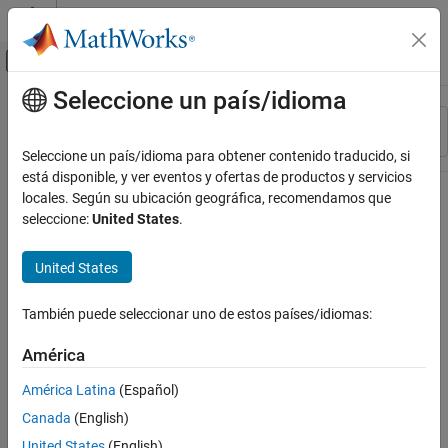
Saltar al contenido
Centro de ayuda de MATLAB
Mostrar/ocultar menú de navegación
Seleccione un país/idioma
Contenido principal
Recurso
Ordenar por
Source
Seleccione un país/idioma para obtener contenido traducido, si
está disponible, y ver eventos y ofertas de productos y servicios
Estado
locales. Según su ubicación geográfica, recomendamos que
seleccione:
United States
.
United States
También puede seleccionar uno de estos países/idiomas:
América
América Latina
(Español)
Canada
(English)
United States
(English)