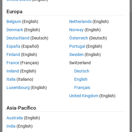
Europa
Belgium
(English)
Netherlands
(English)
Centro de confianza
Marcas comerciales
Denmark
(English)
Norway
(English)
Política de privacidad
Antipiratería
Estado de las aplicaciones
Deutschland
(Deutsch)
Österreich
(Deutsch)
Información de contacto
España
(Español)
Portugal
(English)
© 1994-2026 The MathWorks, Inc.
Finland
(English)
Sweden
(English)
France
(Français)
Switzerland
Seleccione un
España
Ireland
(English)
Deutsch
Italia
(Italiano)
English
Luxembourg
(English)
Français
United Kingdom
(English)
Asia-Pacífico
Australia
(English)
India
(English)