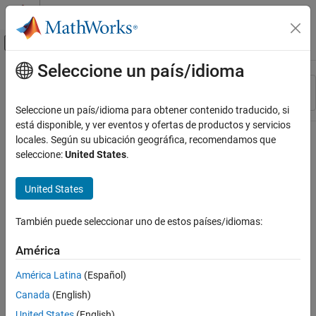
Saltar al contenido
Centro de ayuda de MATLAB
Mostrar/ocultar menú de navegación
Seleccione un país/idioma
Contenido principal
Recurso
Ordenar por
Source
Seleccione un país/idioma para obtener contenido traducido, si
está disponible, y ver eventos y ofertas de productos y servicios
Estado
locales. Según su ubicación geográfica, recomendamos que
seleccione:
United States
.
United States
También puede seleccionar uno de estos países/idiomas:
América
América Latina
(Español)
Canada
(English)
United States
(English)