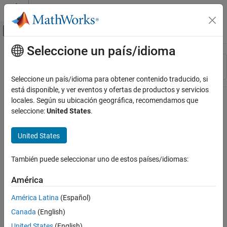
Saltar al contenido
Centro de ayuda de MATLAB
Mostrar/ocultar menú de navegación
Seleccione un país/idioma
Contenido principal
Recurso
Ordenar por
Source
Seleccione un país/idioma para obtener contenido traducido, si
está disponible, y ver eventos y ofertas de productos y servicios
Estado
locales. Según su ubicación geográfica, recomendamos que
seleccione:
United States
.
United States
También puede seleccionar uno de estos países/idiomas:
América
América Latina
(Español)
Canada
(English)
United States
(English)