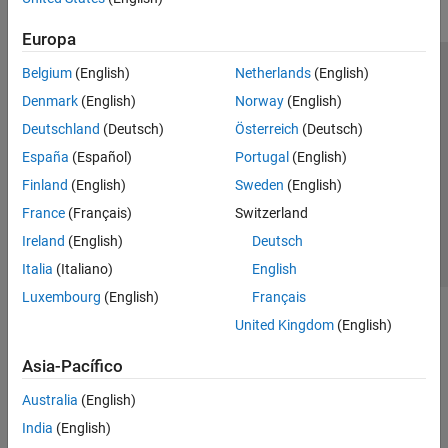
Europa
Belgium
(English)
Netherlands
(English)
Centro de confianza
Marcas comerciales
Denmark
(English)
Norway
(English)
Política de privacidad
Antipiratería
Estado de las aplicaciones
Deutschland
(Deutsch)
Österreich
(Deutsch)
Información de contacto
España
(Español)
Portugal
(English)
© 1994-2026 The MathWorks, Inc.
Finland
(English)
Sweden
(English)
France
(Français)
Switzerland
Seleccione un
España
Ireland
(English)
Deutsch
Italia
(Italiano)
English
Luxembourg
(English)
Français
United Kingdom
(English)
Asia-Pacífico
Australia
(English)
India
(English)