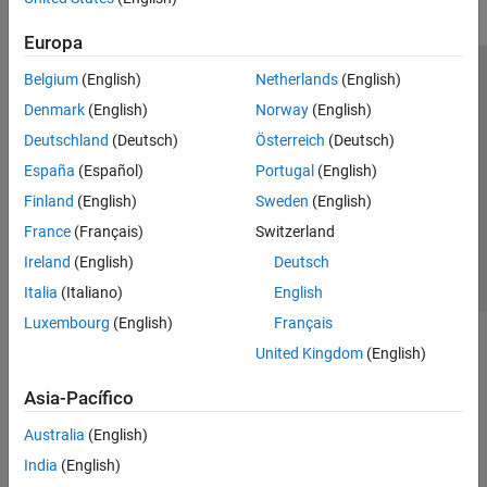
Europa
Belgium
(English)
Netherlands
(English)
Centro de confianza
Marcas comerciales
Denmark
(English)
Norway
(English)
Política de privacidad
Antipiratería
Estado de las aplicaciones
Deutschland
(Deutsch)
Österreich
(Deutsch)
Información de contacto
España
(Español)
Portugal
(English)
© 1994-2026 The MathWorks, Inc.
Finland
(English)
Sweden
(English)
France
(Français)
Switzerland
Seleccione un
España
Ireland
(English)
Deutsch
Italia
(Italiano)
English
Luxembourg
(English)
Français
United Kingdom
(English)
Asia-Pacífico
Australia
(English)
India
(English)