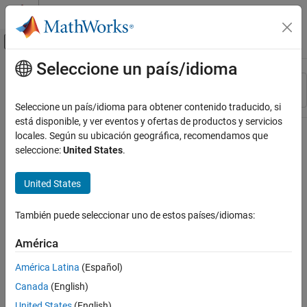
Saltar al contenido
Centro de ayuda de MATLAB
Mostrar/ocultar menú de navegación
Seleccione un país/idioma
Contenido principal
Recurso
Ordenar por
Source
Seleccione un país/idioma para obtener contenido traducido, si
está disponible, y ver eventos y ofertas de productos y servicios
Estado
locales. Según su ubicación geográfica, recomendamos que
seleccione:
United States
.
United States
También puede seleccionar uno de estos países/idiomas:
América
América Latina
(Español)
Canada
(English)
United States
(English)