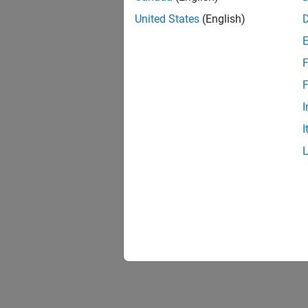
United States
(English)
F
F
I
I