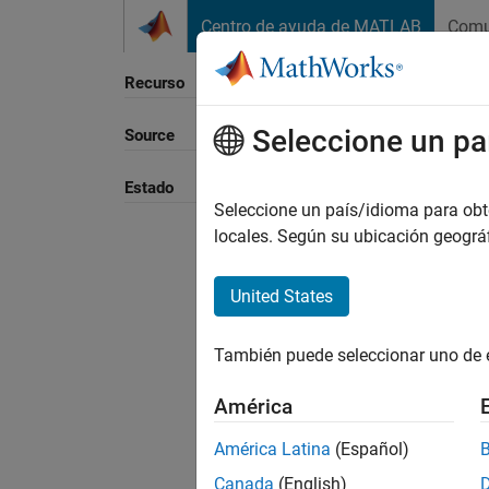
Saltar al contenido
Centro de ayuda de MATLAB
Comu
Recurso
Seleccione un pa
Source
Ordena
Estado
Seleccione un país/idioma para obten
locales. Según su ubicación geogr
United States
También puede seleccionar uno de 
América
América Latina
(Español)
Canada
(English)