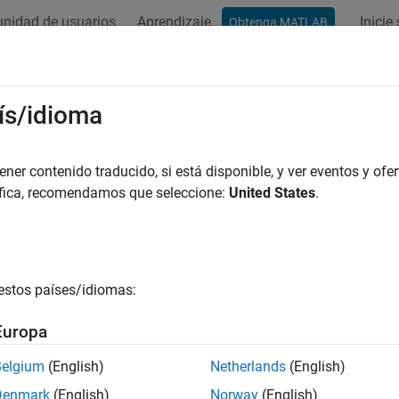
nidad de usuarios
Aprendizaje
Inicie
Obtenga MATLAB
ís/idioma
r por
er contenido traducido, si está disponible, y ver eventos y ofer
áfica, recomendamos que seleccione:
United States
.
estos países/idiomas:
Europa
Belgium
(English)
Netherlands
(English)
Denmark
(English)
Norway
(English)