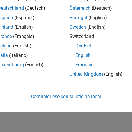
Deutschland
(Deutsch)
Österreich
(Deutsch)
España
(Español)
Portugal
(English)
inland
(English)
Sweden
(English)
rance
(Français)
Switzerland
reland
(English)
Deutsch
talia
(Italiano)
English
Luxembourg
(English)
Français
United Kingdom
(English)
Comuníquese con su oficina local