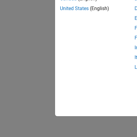
United States
(English)
F
F
I
I