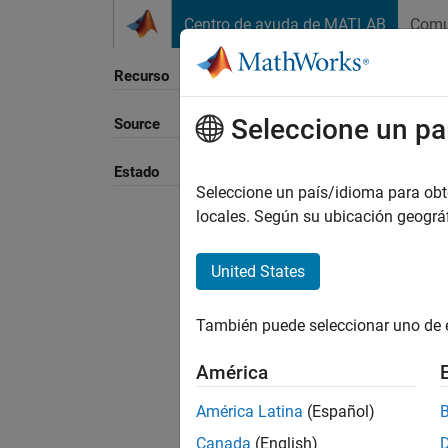
Saltar al contenido
Centro de ayuda de MATLAB
Comu
Recurso
Seleccione un pa
Source
Ordena
Estado
Seleccione un país/idioma para obten
locales. Según su ubicación geogr
United States
También puede seleccionar uno de 
América
América Latina
(Español)
Canada
(English)