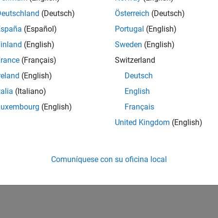
Deutschland
(Deutsch)
Österreich
(Deutsch)
España
(Español)
Portugal
(English)
inland
(English)
Sweden
(English)
rance
(Français)
Switzerland
reland
(English)
Deutsch
talia
(Italiano)
English
Luxembourg
(English)
Français
United Kingdom
(English)
Comuníquese con su oficina local