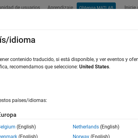
nidad de usuarios
Aprendizaje
Inicie
Obtenga MATLAB
ís/idioma
r por
er contenido traducido, si está disponible, y ver eventos y ofer
áfica, recomendamos que seleccione:
United States
.
estos países/idiomas:
Europa
Belgium
(English)
Netherlands
(English)
Denmark
(English)
Norway
(English)