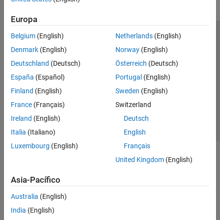
Europa
Belgium
(English)
Netherlands
(English)
Centro de confianza
Marcas comerciales
Denmark
(English)
Norway
(English)
Política de privacidad
Antipiratería
Estado de las aplicaciones
Deutschland
(Deutsch)
Österreich
(Deutsch)
Información de contacto
España
(Español)
Portugal
(English)
© 1994-2026 The MathWorks, Inc.
Finland
(English)
Sweden
(English)
France
(Français)
Switzerland
Seleccione un
España
Ireland
(English)
Deutsch
Italia
(Italiano)
English
Luxembourg
(English)
Français
United Kingdom
(English)
Asia-Pacífico
Australia
(English)
India
(English)