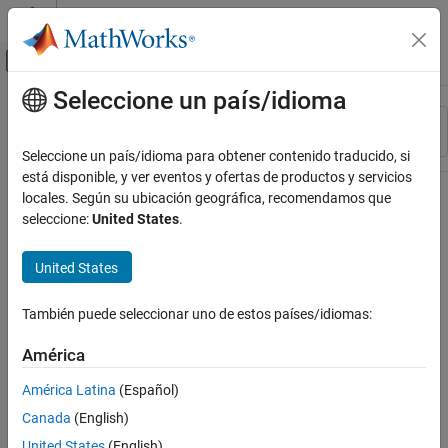
Saltar al contenido
Centro de ayuda de MATLAB
Mostrar/ocultar menú de navegación
Seleccione un país/idioma
Contenido principal
Recurso
Ordenar por
Source
Seleccione un país/idioma para obtener contenido traducido, si
está disponible, y ver eventos y ofertas de productos y servicios
Estado
locales. Según su ubicación geográfica, recomendamos que
seleccione:
United States
.
United States
También puede seleccionar uno de estos países/idiomas:
América
América Latina
(Español)
Canada
(English)
United States
(English)