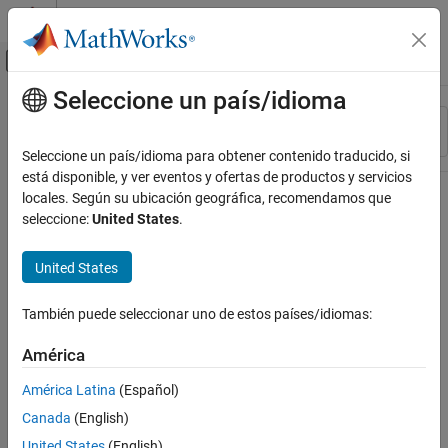
Saltar al contenido
Centro de ayuda de MATLAB
Mostrar/ocultar menú de navegación
Seleccione un país/idioma
Contenido principal
Recurso
Ordenar por
Source
Seleccione un país/idioma para obtener contenido traducido, si
está disponible, y ver eventos y ofertas de productos y servicios
Estado
locales. Según su ubicación geográfica, recomendamos que
seleccione:
United States
.
United States
También puede seleccionar uno de estos países/idiomas:
América
América Latina
(Español)
Canada
(English)
United States
(English)