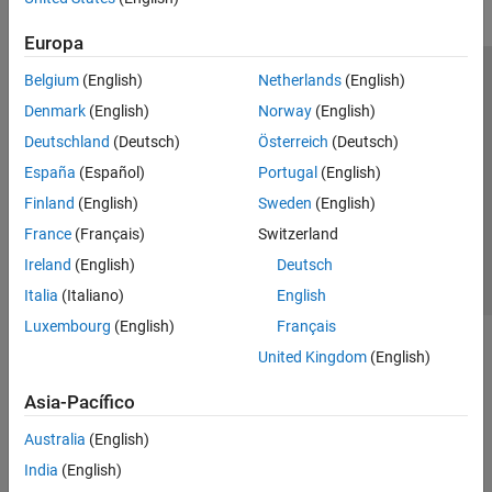
Europa
Belgium
(English)
Netherlands
(English)
Centro de confianza
Marcas comerciales
Denmark
(English)
Norway
(English)
Política de privacidad
Antipiratería
Estado de las aplicaciones
Deutschland
(Deutsch)
Österreich
(Deutsch)
Información de contacto
España
(Español)
Portugal
(English)
© 1994-2026 The MathWorks, Inc.
Finland
(English)
Sweden
(English)
France
(Français)
Switzerland
Seleccione un
España
Ireland
(English)
Deutsch
Italia
(Italiano)
English
Luxembourg
(English)
Français
United Kingdom
(English)
Asia-Pacífico
Australia
(English)
India
(English)