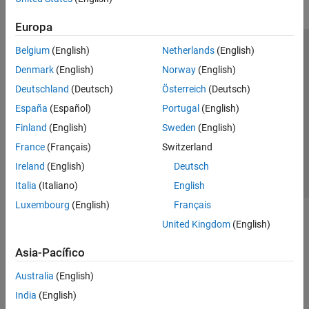
Europa
Belgium
(English)
Netherlands
(English)
Centro de confianza
Marcas comerciales
Denmark
(English)
Norway
(English)
Política de privacidad
Antipiratería
Estado de las aplicaciones
Deutschland
(Deutsch)
Österreich
(Deutsch)
Información de contacto
España
(Español)
Portugal
(English)
© 1994-2026 The MathWorks, Inc.
Finland
(English)
Sweden
(English)
France
(Français)
Switzerland
Seleccione un
España
Ireland
(English)
Deutsch
Italia
(Italiano)
English
Luxembourg
(English)
Français
United Kingdom
(English)
Asia-Pacífico
Australia
(English)
India
(English)