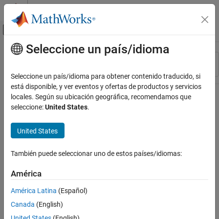
Saltar al contenido
Centro de ayuda de MATLAB
Mostrar/ocultar menú de navegación
Seleccione un país/idioma
Contenido principal
Recurso
Ordenar por
Source
Seleccione un país/idioma para obtener contenido traducido, si
está disponible, y ver eventos y ofertas de productos y servicios
Estado
locales. Según su ubicación geográfica, recomendamos que
seleccione:
United States
.
United States
También puede seleccionar uno de estos países/idiomas:
América
América Latina
(Español)
Canada
(English)
United States
(English)