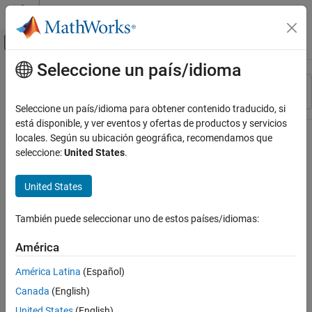
Saltar al contenido
Centro de ayuda de MATLAB
Mostrar/ocultar menú de navegación
Seleccione un país/idioma
Contenido principal
Recurso
Ordenar por
Source
Seleccione un país/idioma para obtener contenido traducido, si
está disponible, y ver eventos y ofertas de productos y servicios
Estado
locales. Según su ubicación geográfica, recomendamos que
seleccione:
United States
.
United States
También puede seleccionar uno de estos países/idiomas:
América
América Latina
(Español)
Canada
(English)
United States
(English)