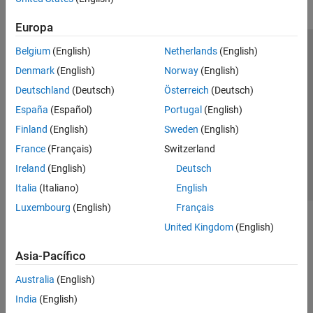
Europa
Belgium
(English)
Netherlands
(English)
Centro de confianza
Marcas comerciales
Denmark
(English)
Norway
(English)
Política de privacidad
Antipiratería
Estado de las aplicaciones
Deutschland
(Deutsch)
Österreich
(Deutsch)
Información de contacto
España
(Español)
Portugal
(English)
© 1994-2026 The MathWorks, Inc.
Finland
(English)
Sweden
(English)
France
(Français)
Switzerland
Seleccione un
España
Ireland
(English)
Deutsch
Italia
(Italiano)
English
Luxembourg
(English)
Français
United Kingdom
(English)
Asia-Pacífico
Australia
(English)
India
(English)