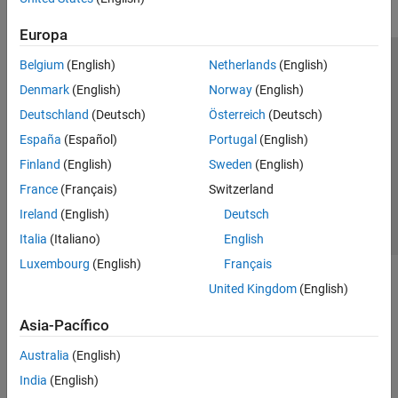
Europa
Belgium
(English)
Netherlands
(English)
Centro de confianza
Marcas comerciales
Denmark
(English)
Norway
(English)
Política de privacidad
Antipiratería
Estado de las aplicaciones
Deutschland
(Deutsch)
Österreich
(Deutsch)
Información de contacto
España
(Español)
Portugal
(English)
© 1994-2026 The MathWorks, Inc.
Finland
(English)
Sweden
(English)
France
(Français)
Switzerland
Seleccione un
España
Ireland
(English)
Deutsch
Italia
(Italiano)
English
Luxembourg
(English)
Français
United Kingdom
(English)
Asia-Pacífico
Australia
(English)
India
(English)