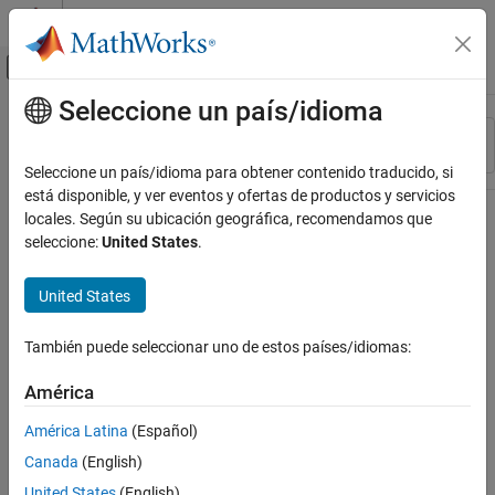
Saltar al contenido
Centro de ayuda de MATLAB
Mostrar/ocultar menú de navegación
Seleccione un país/idioma
Contenido principal
Recurso
Ordenar por
Source
Seleccione un país/idioma para obtener contenido traducido, si
está disponible, y ver eventos y ofertas de productos y servicios
Estado
locales. Según su ubicación geográfica, recomendamos que
seleccione:
United States
.
United States
También puede seleccionar uno de estos países/idiomas:
América
América Latina
(Español)
Canada
(English)
United States
(English)