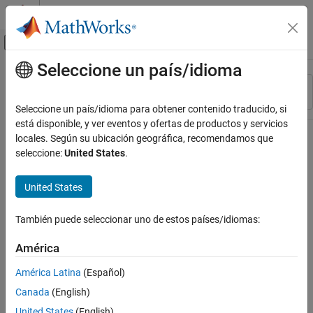
Saltar al contenido
Centro de ayuda de MATLAB
Mostrar/ocultar menú de navegación
Seleccione un país/idioma
Contenido principal
Recurso
Ordenar por
Source
Seleccione un país/idioma para obtener contenido traducido, si
está disponible, y ver eventos y ofertas de productos y servicios
Estado
locales. Según su ubicación geográfica, recomendamos que
seleccione:
United States
.
United States
También puede seleccionar uno de estos países/idiomas:
América
América Latina
(Español)
Canada
(English)
United States
(English)