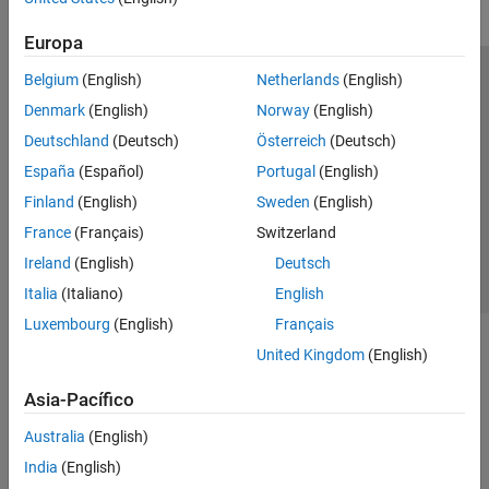
Europa
Belgium
(English)
Netherlands
(English)
Centro de confianza
Marcas comerciales
Denmark
(English)
Norway
(English)
Política de privacidad
Antipiratería
Estado de las aplicaciones
Deutschland
(Deutsch)
Österreich
(Deutsch)
Información de contacto
España
(Español)
Portugal
(English)
© 1994-2026 The MathWorks, Inc.
Finland
(English)
Sweden
(English)
France
(Français)
Switzerland
Seleccione un
España
Ireland
(English)
Deutsch
Italia
(Italiano)
English
Luxembourg
(English)
Français
United Kingdom
(English)
Asia-Pacífico
Australia
(English)
India
(English)