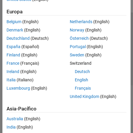
Europa
Belgium
(English)
Netherlands
(English)
Centro de confianza
Marcas comerciales
Denmark
(English)
Norway
(English)
Política de privacidad
Antipiratería
Estado de las aplicaciones
Deutschland
(Deutsch)
Österreich
(Deutsch)
Información de contacto
España
(Español)
Portugal
(English)
© 1994-2026 The MathWorks, Inc.
Finland
(English)
Sweden
(English)
France
(Français)
Switzerland
Seleccione un
España
Ireland
(English)
Deutsch
Italia
(Italiano)
English
Luxembourg
(English)
Français
United Kingdom
(English)
Asia-Pacífico
Australia
(English)
India
(English)