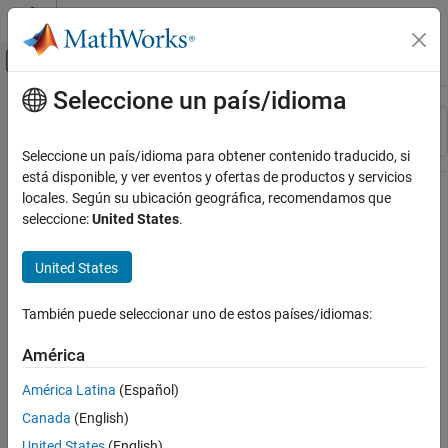
Saltar al contenido
Centro de ayuda de MATLAB
Mostrar/ocultar menú de navegación
Seleccione un país/idioma
Contenido principal
Recurso
Ordenar por
Source
Seleccione un país/idioma para obtener contenido traducido, si
está disponible, y ver eventos y ofertas de productos y servicios
Estado
locales. Según su ubicación geográfica, recomendamos que
seleccione:
United States
.
United States
También puede seleccionar uno de estos países/idiomas:
América
América Latina
(Español)
Canada
(English)
United States
(English)