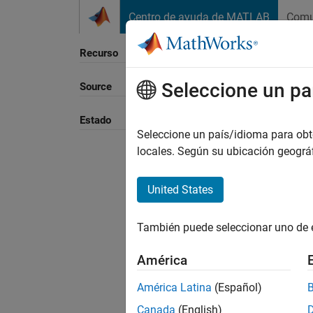
Saltar al contenido
Centro de ayuda de MATLAB
Comu
Recurso
Seleccione un pa
Source
Ordena
Estado
Seleccione un país/idioma para obten
locales. Según su ubicación geogr
United States
También puede seleccionar uno de 
América
América Latina
(Español)
Canada
(English)