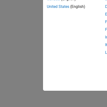
United States
(English)
F
F
I
I