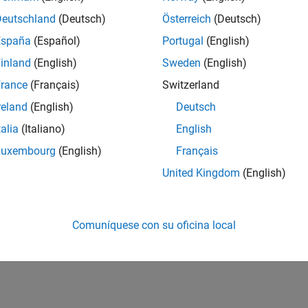
Deutschland
(Deutsch)
Österreich
(Deutsch)
España
(Español)
Portugal
(English)
inland
(English)
Sweden
(English)
rance
(Français)
Switzerland
reland
(English)
Deutsch
talia
(Italiano)
English
Luxembourg
(English)
Français
United Kingdom
(English)
Comuníquese con su oficina local