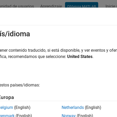
nidad de usuarios
Aprendizaje
Inicie
Obtenga MATLAB
ís/idioma
r por
er contenido traducido, si está disponible, y ver eventos y ofer
áfica, recomendamos que seleccione:
United States
.
estos países/idiomas:
Europa
Belgium
(English)
Netherlands
(English)
Denmark
(English)
Norway
(English)