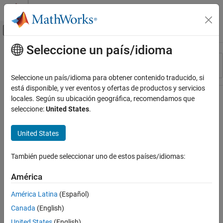
Saltar al contenido
Centro de ayuda de MATLAB
Mostrar/ocultar menú de navegación
Seleccione un país/idioma
Contenido principal
Recurso
Ordenar por
Source
Seleccione un país/idioma para obtener contenido traducido, si
está disponible, y ver eventos y ofertas de productos y servicios
Estado
locales. Según su ubicación geográfica, recomendamos que
seleccione:
United States
.
United States
También puede seleccionar uno de estos países/idiomas:
América
América Latina
(Español)
Canada
(English)
United States
(English)