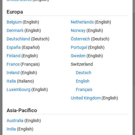
Europa
Belgium
(English)
Netherlands
(English)
Centro de confianza
Marcas comerciales
Denmark
(English)
Norway
(English)
Política de privacidad
Antipiratería
Estado de las aplicaciones
Deutschland
(Deutsch)
Österreich
(Deutsch)
Información de contacto
España
(Español)
Portugal
(English)
© 1994-2026 The MathWorks, Inc.
Finland
(English)
Sweden
(English)
France
(Français)
Switzerland
Seleccione un
España
Ireland
(English)
Deutsch
Italia
(Italiano)
English
Luxembourg
(English)
Français
United Kingdom
(English)
Asia-Pacífico
Australia
(English)
India
(English)