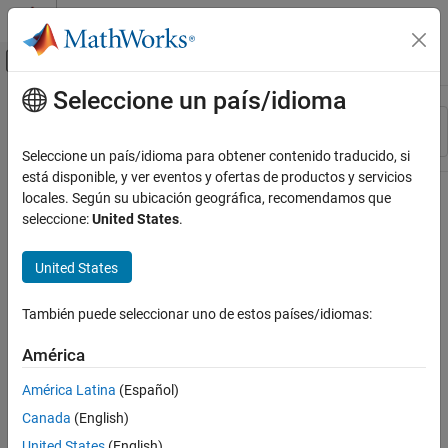
Saltar al contenido
Centro de ayuda de MATLAB
Mostrar/ocultar menú de navegación
Seleccione un país/idioma
Contenido principal
Recurso
Ordenar por
Source
Seleccione un país/idioma para obtener contenido traducido, si
está disponible, y ver eventos y ofertas de productos y servicios
Estado
locales. Según su ubicación geográfica, recomendamos que
seleccione:
United States
.
United States
También puede seleccionar uno de estos países/idiomas:
América
América Latina
(Español)
Canada
(English)
United States
(English)