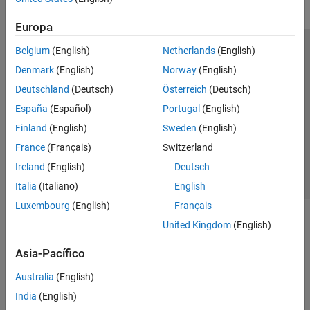
Europa
Belgium
(English)
Netherlands
(English)
Centro de confianza
Marcas comerciales
Denmark
(English)
Norway
(English)
Política de privacidad
Antipiratería
Estado de las aplicaciones
Deutschland
(Deutsch)
Österreich
(Deutsch)
Información de contacto
España
(Español)
Portugal
(English)
© 1994-2026 The MathWorks, Inc.
Finland
(English)
Sweden
(English)
France
(Français)
Switzerland
Seleccione un
España
Ireland
(English)
Deutsch
Italia
(Italiano)
English
Luxembourg
(English)
Français
United Kingdom
(English)
Asia-Pacífico
Australia
(English)
India
(English)