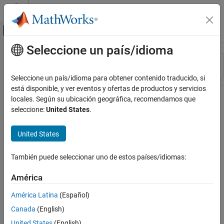
Saltar al contenido
Centro de ayuda de MATLAB
Mostrar/ocultar menú de navegación
Seleccione un país/idioma
Contenido principal
Recurso
Ordenar por
Source
Seleccione un país/idioma para obtener contenido traducido, si
está disponible, y ver eventos y ofertas de productos y servicios
Estado
locales. Según su ubicación geográfica, recomendamos que
seleccione:
United States
.
United States
También puede seleccionar uno de estos países/idiomas:
América
América Latina
(Español)
Canada
(English)
United States
(English)