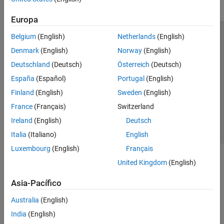
Europa
Belgium
(English)
Netherlands
(English)
Centro de confianza
Marcas comerciales
Denmark
(English)
Norway
(English)
Política de privacidad
Antipiratería
Estado de las aplicaciones
Deutschland
(Deutsch)
Österreich
(Deutsch)
Información de contacto
España
(Español)
Portugal
(English)
© 1994-2026 The MathWorks, Inc.
Finland
(English)
Sweden
(English)
France
(Français)
Switzerland
Seleccione un
España
Ireland
(English)
Deutsch
Italia
(Italiano)
English
Luxembourg
(English)
Français
United Kingdom
(English)
Asia-Pacífico
Australia
(English)
India
(English)