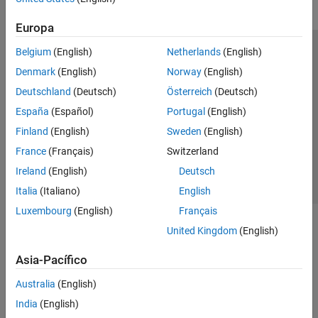
Europa
Belgium
(English)
Netherlands
(English)
Centro de confianza
Marcas comerciales
Denmark
(English)
Norway
(English)
Política de privacidad
Antipiratería
Estado de las aplicaciones
Deutschland
(Deutsch)
Österreich
(Deutsch)
Información de contacto
España
(Español)
Portugal
(English)
© 1994-2026 The MathWorks, Inc.
Finland
(English)
Sweden
(English)
France
(Français)
Switzerland
Seleccione un
España
Ireland
(English)
Deutsch
Italia
(Italiano)
English
Luxembourg
(English)
Français
United Kingdom
(English)
Asia-Pacífico
Australia
(English)
India
(English)