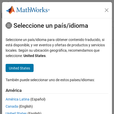
Saltar al contenido
Centro de ayuda de MATLAB
Mostrar/ocultar menú de navegación
Seleccione un país/idioma
Contenido principal
Recurso
Ordenar por
Source
Seleccione un país/idioma para obtener contenido traducido, si
está disponible, y ver eventos y ofertas de productos y servicios
Estado
locales. Según su ubicación geográfica, recomendamos que
seleccione:
United States
.
United States
También puede seleccionar uno de estos países/idiomas:
América
América Latina
(Español)
Canada
(English)
United States
(English)