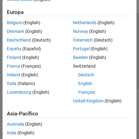
Europa
Belgium
(English)
Netherlands
(English)
Centro de confianza
Marcas comerciales
Denmark
(English)
Norway
(English)
Política de privacidad
Antipiratería
Estado de las aplicaciones
Deutschland
(Deutsch)
Österreich
(Deutsch)
Información de contacto
España
(Español)
Portugal
(English)
© 1994-2026 The MathWorks, Inc.
Finland
(English)
Sweden
(English)
France
(Français)
Switzerland
Seleccione un
España
Ireland
(English)
Deutsch
Italia
(Italiano)
English
Luxembourg
(English)
Français
United Kingdom
(English)
Asia-Pacífico
Australia
(English)
India
(English)