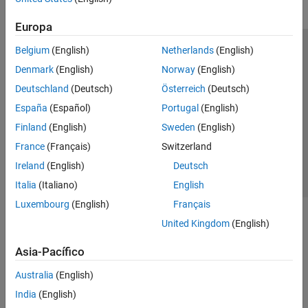
Europa
Belgium
(English)
Netherlands
(English)
Centro de confianza
Marcas comerciales
Denmark
(English)
Norway
(English)
Política de privacidad
Antipiratería
Estado de las aplicaciones
Deutschland
(Deutsch)
Österreich
(Deutsch)
Información de contacto
España
(Español)
Portugal
(English)
© 1994-2026 The MathWorks, Inc.
Finland
(English)
Sweden
(English)
France
(Français)
Switzerland
Seleccione un
España
Ireland
(English)
Deutsch
Italia
(Italiano)
English
Luxembourg
(English)
Français
United Kingdom
(English)
Asia-Pacífico
Australia
(English)
India
(English)