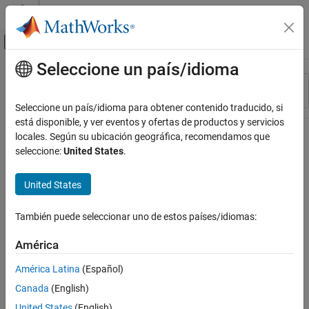
Saltar al contenido
Centro de ayuda de MATLAB
Mostrar/ocultar menú de navegación
Seleccione un país/idioma
Contenido principal
Recurso
Ordenar por
Source
Seleccione un país/idioma para obtener contenido traducido, si
está disponible, y ver eventos y ofertas de productos y servicios
Estado
locales. Según su ubicación geográfica, recomendamos que
seleccione:
United States
.
United States
También puede seleccionar uno de estos países/idiomas:
América
América Latina
(Español)
Canada
(English)
United States
(English)