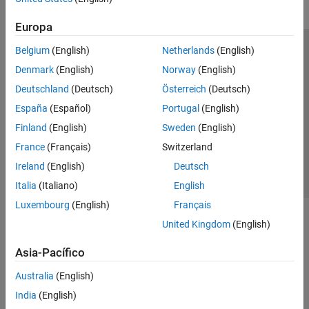
Europa
Belgium
(English)
Netherlands
(English)
Centro de confianza
Marcas comerciales
Denmark
(English)
Norway
(English)
Política de privacidad
Antipiratería
Estado de las aplicaciones
Deutschland
(Deutsch)
Österreich
(Deutsch)
Información de contacto
España
(Español)
Portugal
(English)
© 1994-2026 The MathWorks, Inc.
Finland
(English)
Sweden
(English)
France
(Français)
Switzerland
Seleccione un
España
Ireland
(English)
Deutsch
Italia
(Italiano)
English
Luxembourg
(English)
Français
United Kingdom
(English)
Asia-Pacífico
Australia
(English)
India
(English)