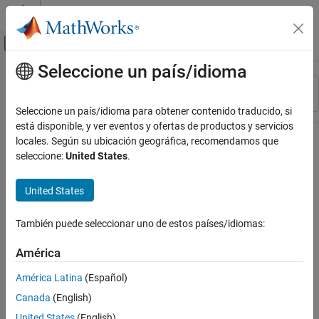
Saltar al contenido
Centro de ayuda de MATLAB
Mostrar/ocultar menú de navegación
Seleccione un país/idioma
Contenido principal
Recurso
Ordenar por
Source
Seleccione un país/idioma para obtener contenido traducido, si
está disponible, y ver eventos y ofertas de productos y servicios
Estado
locales. Según su ubicación geográfica, recomendamos que
seleccione:
United States
.
United States
También puede seleccionar uno de estos países/idiomas:
América
América Latina
(Español)
Canada
(English)
United States
(English)