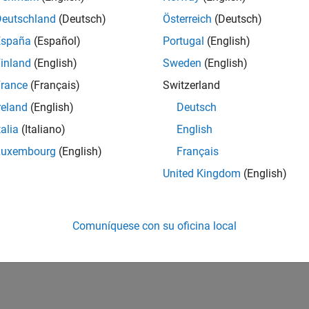
Deutschland
(Deutsch)
Österreich
(Deutsch)
España
(Español)
Portugal
(English)
inland
(English)
Sweden
(English)
rance
(Français)
Switzerland
reland
(English)
Deutsch
talia
(Italiano)
English
Luxembourg
(English)
Français
United Kingdom
(English)
Comuníquese con su oficina local