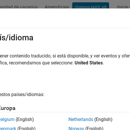
nidad de usuarios
Aprendizaje
Inicie
Obtenga MATLAB
ís/idioma
r por
er contenido traducido, si está disponible, y ver eventos y ofer
áfica, recomendamos que seleccione:
United States
.
estos países/idiomas:
Europa
Belgium
(English)
Netherlands
(English)
Denmark
(English)
Norway
(English)