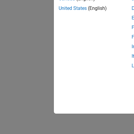
United States
(English)
F
F
I
I