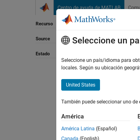
Saltar al contenido
Centro de ayuda de MATLAB
Comu
Recurso
Seleccione un pa
Source
Ordena
Estado
Seleccione un país/idioma para obten
locales. Según su ubicación geogr
United States
También puede seleccionar uno de 
América
América Latina
(Español)
Canada
(English)