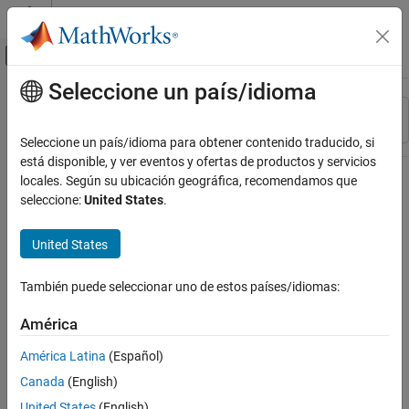
Saltar al contenido
Centro de ayuda de MATLAB
Mostrar/ocultar menú de navegación
Seleccione un país/idioma
Contenido principal
Recurso
Ordenar por
Source
Seleccione un país/idioma para obtener contenido traducido, si
está disponible, y ver eventos y ofertas de productos y servicios
Estado
locales. Según su ubicación geográfica, recomendamos que
seleccione:
United States
.
United States
También puede seleccionar uno de estos países/idiomas:
América
América Latina
(Español)
Canada
(English)
United States
(English)