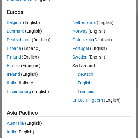
Europa
Belgium
(English)
Netherlands
(English)
Centro de confianza
Marcas comerciales
Denmark
(English)
Norway
(English)
Política de privacidad
Antipiratería
Estado de las aplicaciones
Deutschland
(Deutsch)
Österreich
(Deutsch)
Información de contacto
España
(Español)
Portugal
(English)
© 1994-2026 The MathWorks, Inc.
Finland
(English)
Sweden
(English)
France
(Français)
Switzerland
Seleccione un
España
Ireland
(English)
Deutsch
Italia
(Italiano)
English
Luxembourg
(English)
Français
United Kingdom
(English)
Asia-Pacífico
Australia
(English)
India
(English)