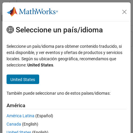
Saltar al contenido
Centro de ayuda de MATLAB
Mostrar/ocultar menú de navegación
Seleccione un país/idioma
Contenido principal
Recurso
Ordenar por
Source
Seleccione un país/idioma para obtener contenido traducido, si
está disponible, y ver eventos y ofertas de productos y servicios
Estado
locales. Según su ubicación geográfica, recomendamos que
seleccione:
United States
.
United States
También puede seleccionar uno de estos países/idiomas:
América
América Latina
(Español)
Canada
(English)
United States
(English)