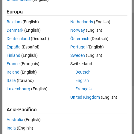
Europa
Belgium
(English)
Netherlands
(English)
Centro de confianza
Marcas comerciales
Denmark
(English)
Norway
(English)
Política de privacidad
Antipiratería
Estado de las aplicaciones
Deutschland
(Deutsch)
Österreich
(Deutsch)
Información de contacto
España
(Español)
Portugal
(English)
© 1994-2026 The MathWorks, Inc.
Finland
(English)
Sweden
(English)
France
(Français)
Switzerland
Seleccione un
España
Ireland
(English)
Deutsch
Italia
(Italiano)
English
Luxembourg
(English)
Français
United Kingdom
(English)
Asia-Pacífico
Australia
(English)
India
(English)