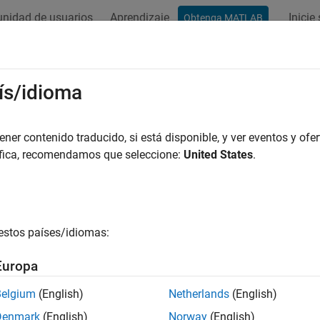
nidad de usuarios
Aprendizaje
Inicie
Obtenga MATLAB
ís/idioma
r por
er contenido traducido, si está disponible, y ver eventos y ofer
áfica, recomendamos que seleccione:
United States
.
estos países/idiomas:
Europa
Belgium
(English)
Netherlands
(English)
Denmark
(English)
Norway
(English)