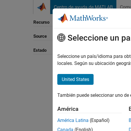
Saltar al contenido
Centro de ayuda de MATLAB
Comu
Recurso
Seleccione un pa
Source
Ordena
Estado
Seleccione un país/idioma para obten
locales. Según su ubicación geogr
United States
También puede seleccionar uno de 
América
América Latina
(Español)
Canada
(English)