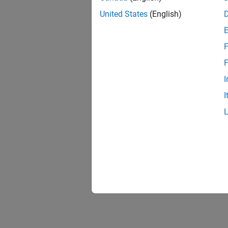
United States
(English)
F
F
I
I