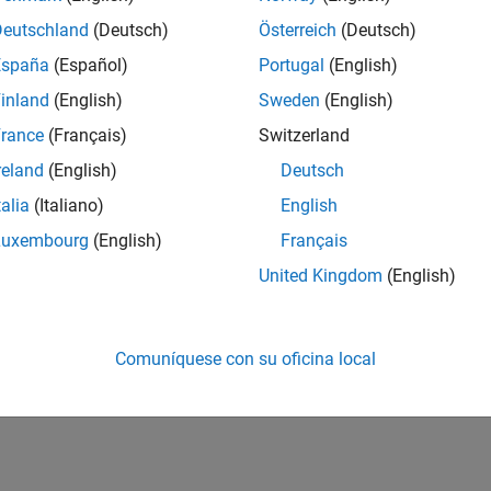
Deutschland
(Deutsch)
Österreich
(Deutsch)
España
(Español)
Portugal
(English)
inland
(English)
Sweden
(English)
rance
(Français)
Switzerland
reland
(English)
Deutsch
talia
(Italiano)
English
Luxembourg
(English)
Français
United Kingdom
(English)
Comuníquese con su oficina local