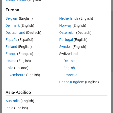
Europa
Belgium
(English)
Netherlands
(English)
Centro de confianza
Marcas comerciales
Denmark
(English)
Norway
(English)
Política de privacidad
Antipiratería
Estado de las aplicaciones
Deutschland
(Deutsch)
Österreich
(Deutsch)
Información de contacto
España
(Español)
Portugal
(English)
© 1994-2026 The MathWorks, Inc.
Finland
(English)
Sweden
(English)
France
(Français)
Switzerland
Seleccione un
España
Ireland
(English)
Deutsch
Italia
(Italiano)
English
Luxembourg
(English)
Français
United Kingdom
(English)
Asia-Pacífico
Australia
(English)
India
(English)