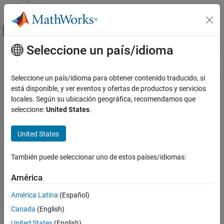
Saltar al contenido
Centro de ayuda de MATLAB
Mostrar/ocultar menú de navegación
Seleccione un país/idioma
Contenido principal
Recurso
Ordenar por
Source
Seleccione un país/idioma para obtener contenido traducido, si
está disponible, y ver eventos y ofertas de productos y servicios
Estado
locales. Según su ubicación geográfica, recomendamos que
seleccione:
United States
.
United States
También puede seleccionar uno de estos países/idiomas:
América
América Latina
(Español)
Canada
(English)
United States
(English)