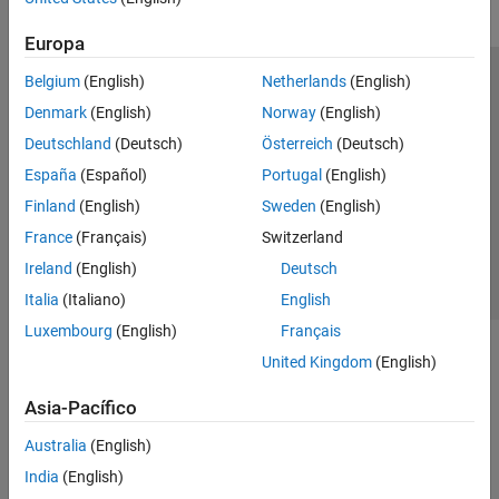
Europa
Belgium
(English)
Netherlands
(English)
Centro de confianza
Marcas comerciales
Denmark
(English)
Norway
(English)
Política de privacidad
Antipiratería
Estado de las aplicaciones
Deutschland
(Deutsch)
Österreich
(Deutsch)
Información de contacto
España
(Español)
Portugal
(English)
© 1994-2026 The MathWorks, Inc.
Finland
(English)
Sweden
(English)
France
(Français)
Switzerland
Seleccione un
España
Ireland
(English)
Deutsch
Italia
(Italiano)
English
Luxembourg
(English)
Français
United Kingdom
(English)
Asia-Pacífico
Australia
(English)
India
(English)