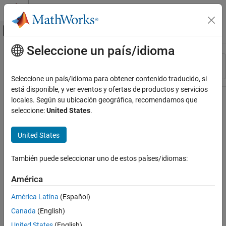
Saltar al contenido
Centro de ayuda de MATLAB
Mostrar/ocultar menú de navegación
Seleccione un país/idioma
Contenido principal
Recurso
Ordenar por
Source
Seleccione un país/idioma para obtener contenido traducido, si
está disponible, y ver eventos y ofertas de productos y servicios
Estado
locales. Según su ubicación geográfica, recomendamos que
seleccione:
United States
.
United States
También puede seleccionar uno de estos países/idiomas:
América
América Latina
(Español)
Canada
(English)
United States
(English)