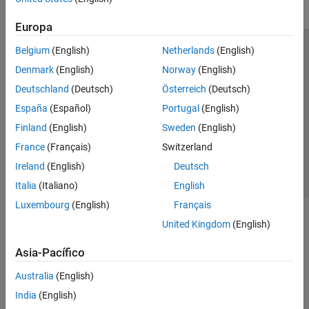
Europa
Belgium
(English)
Netherlands
(English)
Centro de confianza
Marcas comerciales
Denmark
(English)
Norway
(English)
Política de privacidad
Antipiratería
Estado de las aplicaciones
Deutschland
(Deutsch)
Österreich
(Deutsch)
Información de contacto
España
(Español)
Portugal
(English)
© 1994-2026 The MathWorks, Inc.
Finland
(English)
Sweden
(English)
France
(Français)
Switzerland
Seleccione un
España
Ireland
(English)
Deutsch
Italia
(Italiano)
English
Luxembourg
(English)
Français
United Kingdom
(English)
Asia-Pacífico
Australia
(English)
India
(English)