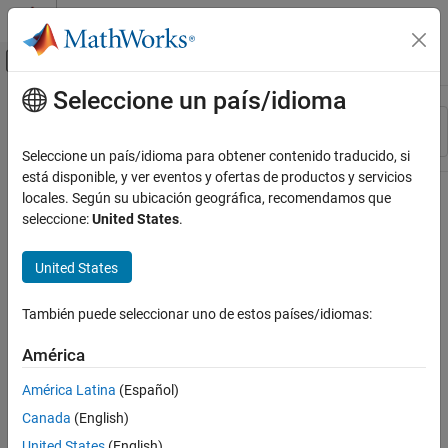
Saltar al contenido
Centro de ayuda de MATLAB
Mostrar/ocultar menú de navegación
Seleccione un país/idioma
Contenido principal
Recurso
Ordenar por
Source
Seleccione un país/idioma para obtener contenido traducido, si
está disponible, y ver eventos y ofertas de productos y servicios
Estado
locales. Según su ubicación geográfica, recomendamos que
seleccione:
United States
.
United States
También puede seleccionar uno de estos países/idiomas:
América
América Latina
(Español)
Canada
(English)
United States
(English)