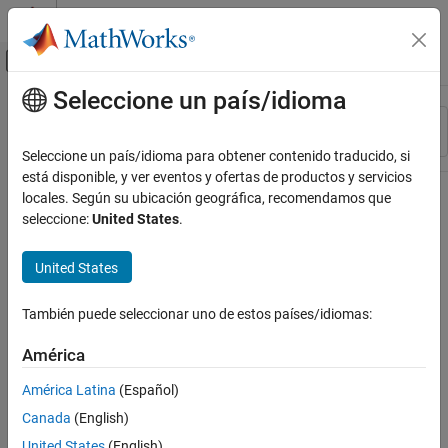
Saltar al contenido
Centro de ayuda de MATLAB
Mostrar/ocultar menú de navegación
Seleccione un país/idioma
Contenido principal
Recurso
Ordenar por
Source
Seleccione un país/idioma para obtener contenido traducido, si
está disponible, y ver eventos y ofertas de productos y servicios
Estado
locales. Según su ubicación geográfica, recomendamos que
seleccione:
United States
.
United States
También puede seleccionar uno de estos países/idiomas:
América
América Latina
(Español)
Canada
(English)
United States
(English)