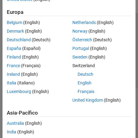
Europa
Belgium
(English)
Netherlands
(English)
Centro de confianza
Marcas comerciales
Denmark
(English)
Norway
(English)
Política de privacidad
Antipiratería
Estado de las aplicaciones
Deutschland
(Deutsch)
Österreich
(Deutsch)
Información de contacto
España
(Español)
Portugal
(English)
© 1994-2026 The MathWorks, Inc.
Finland
(English)
Sweden
(English)
France
(Français)
Switzerland
Seleccione un
España
Ireland
(English)
Deutsch
Italia
(Italiano)
English
Luxembourg
(English)
Français
United Kingdom
(English)
Asia-Pacífico
Australia
(English)
India
(English)