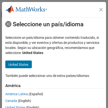
Saltar al contenido
Centro de ayuda de MATLAB
Mostrar/ocultar menú de navegación
Seleccione un país/idioma
Contenido principal
Recurso
Ordenar por
Source
Seleccione un país/idioma para obtener contenido traducido, si
está disponible, y ver eventos y ofertas de productos y servicios
Estado
locales. Según su ubicación geográfica, recomendamos que
seleccione:
United States
.
United States
También puede seleccionar uno de estos países/idiomas:
América
América Latina
(Español)
Canada
(English)
United States
(English)