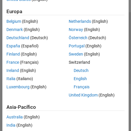
Europa
Belgium
(English)
Netherlands
(English)
Centro de confianza
Marcas comerciales
Denmark
(English)
Norway
(English)
Política de privacidad
Antipiratería
Estado de las aplicaciones
Deutschland
(Deutsch)
Österreich
(Deutsch)
Información de contacto
España
(Español)
Portugal
(English)
© 1994-2026 The MathWorks, Inc.
Finland
(English)
Sweden
(English)
France
(Français)
Switzerland
Seleccione un
España
Ireland
(English)
Deutsch
Italia
(Italiano)
English
Luxembourg
(English)
Français
United Kingdom
(English)
Asia-Pacífico
Australia
(English)
India
(English)