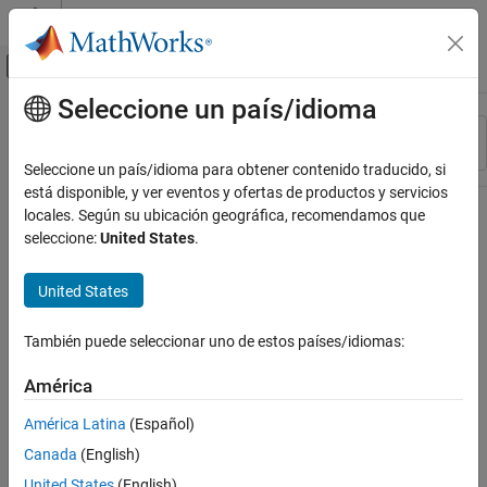
Saltar al contenido
Centro de ayuda de MATLAB
Mostrar/ocultar menú de navegación
Seleccione un país/idioma
Contenido principal
Recurso
Ordenar por
Source
Seleccione un país/idioma para obtener contenido traducido, si
está disponible, y ver eventos y ofertas de productos y servicios
Estado
locales. Según su ubicación geográfica, recomendamos que
seleccione:
United States
.
United States
También puede seleccionar uno de estos países/idiomas:
América
América Latina
(Español)
Canada
(English)
United States
(English)