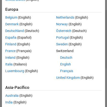
Europa
Belgium
(English)
Netherlands
(English)
Centro de confianza
Marcas comerciales
Denmark
(English)
Norway
(English)
Política de privacidad
Antipiratería
Estado de las aplicaciones
Deutschland
(Deutsch)
Österreich
(Deutsch)
Información de contacto
España
(Español)
Portugal
(English)
© 1994-2026 The MathWorks, Inc.
Finland
(English)
Sweden
(English)
France
(Français)
Switzerland
Seleccione un
España
Ireland
(English)
Deutsch
Italia
(Italiano)
English
Luxembourg
(English)
Français
United Kingdom
(English)
Asia-Pacífico
Australia
(English)
India
(English)