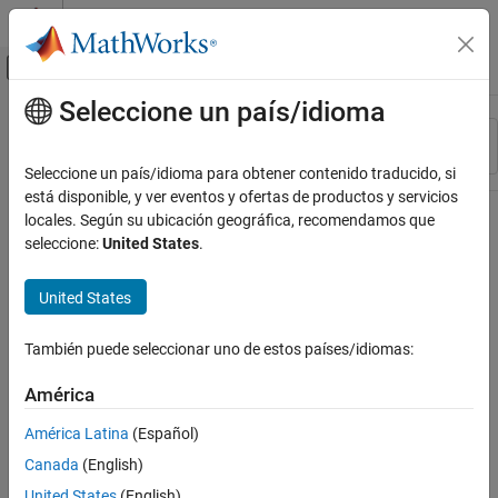
Saltar al contenido
Centro de ayuda de MATLAB
Mostrar/ocultar menú de navegación
Seleccione un país/idioma
Contenido principal
Recurso
Ordenar por
Source
Seleccione un país/idioma para obtener contenido traducido, si
está disponible, y ver eventos y ofertas de productos y servicios
Estado
locales. Según su ubicación geográfica, recomendamos que
seleccione:
United States
.
United States
También puede seleccionar uno de estos países/idiomas:
América
América Latina
(Español)
Canada
(English)
United States
(English)