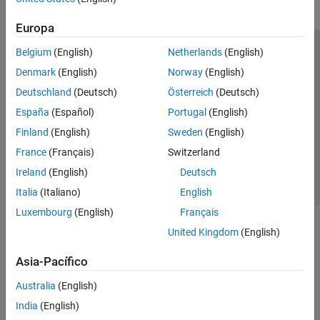
Europa
Belgium
(English)
Netherlands
(English)
Centro de confianza
Marcas comerciales
Denmark
(English)
Norway
(English)
Política de privacidad
Antipiratería
Estado de las aplicaciones
Deutschland
(Deutsch)
Österreich
(Deutsch)
Información de contacto
España
(Español)
Portugal
(English)
© 1994-2026 The MathWorks, Inc.
Finland
(English)
Sweden
(English)
France
(Français)
Switzerland
Seleccione un
España
Ireland
(English)
Deutsch
Italia
(Italiano)
English
Luxembourg
(English)
Français
United Kingdom
(English)
Asia-Pacífico
Australia
(English)
India
(English)