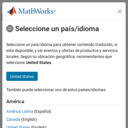
Saltar al contenido
Centro de ayuda de MATLAB
Mostrar/ocultar menú de navegación
Seleccione un país/idioma
Contenido principal
Recurso
Ordenar por
Source
Seleccione un país/idioma para obtener contenido traducido, si
está disponible, y ver eventos y ofertas de productos y servicios
Estado
locales. Según su ubicación geográfica, recomendamos que
seleccione:
United States
.
United States
También puede seleccionar uno de estos países/idiomas:
América
América Latina
(Español)
Canada
(English)
United States
(English)