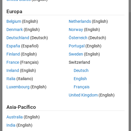
Europa
Belgium
(English)
Netherlands
(English)
Centro de confianza
Marcas comerciales
Denmark
(English)
Norway
(English)
Política de privacidad
Antipiratería
Estado de las aplicaciones
Deutschland
(Deutsch)
Österreich
(Deutsch)
Información de contacto
España
(Español)
Portugal
(English)
© 1994-2026 The MathWorks, Inc.
Finland
(English)
Sweden
(English)
France
(Français)
Switzerland
Seleccione un
España
Ireland
(English)
Deutsch
Italia
(Italiano)
English
Luxembourg
(English)
Français
United Kingdom
(English)
Asia-Pacífico
Australia
(English)
India
(English)