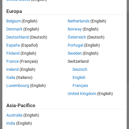
Europa
Belgium
(English)
Netherlands
(English)
Centro de confianza
Marcas comerciales
Denmark
(English)
Norway
(English)
Política de privacidad
Antipiratería
Estado de las aplicaciones
Deutschland
(Deutsch)
Österreich
(Deutsch)
Información de contacto
España
(Español)
Portugal
(English)
© 1994-2026 The MathWorks, Inc.
Finland
(English)
Sweden
(English)
France
(Français)
Switzerland
Seleccione un
España
Ireland
(English)
Deutsch
Italia
(Italiano)
English
Luxembourg
(English)
Français
United Kingdom
(English)
Asia-Pacífico
Australia
(English)
India
(English)