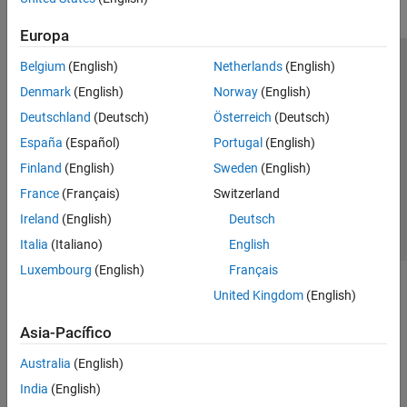
Europa
Belgium
(English)
Netherlands
(English)
Centro de confianza
Marcas comerciales
Denmark
(English)
Norway
(English)
Política de privacidad
Antipiratería
Estado de las aplicaciones
Deutschland
(Deutsch)
Österreich
(Deutsch)
Información de contacto
España
(Español)
Portugal
(English)
© 1994-2026 The MathWorks, Inc.
Finland
(English)
Sweden
(English)
France
(Français)
Switzerland
Seleccione un
España
Ireland
(English)
Deutsch
Italia
(Italiano)
English
Luxembourg
(English)
Français
United Kingdom
(English)
Asia-Pacífico
Australia
(English)
India
(English)