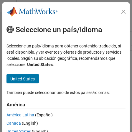
Saltar al contenido
Centro de ayuda de MATLAB
Mostrar/ocultar menú de navegación
Seleccione un país/idioma
Contenido principal
Recurso
Ordenar por
Source
Seleccione un país/idioma para obtener contenido traducido, si
está disponible, y ver eventos y ofertas de productos y servicios
Estado
locales. Según su ubicación geográfica, recomendamos que
seleccione:
United States
.
United States
También puede seleccionar uno de estos países/idiomas:
América
América Latina
(Español)
Canada
(English)
United States
(English)