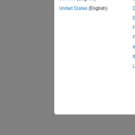
United States
(English)
F
F
I
I