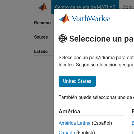
Saltar al contenido
Centro de ayuda de MATLAB
Comu
Recurso
Seleccione un pa
Source
Ordena
Estado
Seleccione un país/idioma para obten
locales. Según su ubicación geogr
United States
También puede seleccionar uno de 
América
América Latina
(Español)
Canada
(English)