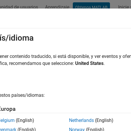
nidad de usuarios
Aprendizaje
Inicie
Obtenga MATLAB
ís/idioma
r por
er contenido traducido, si está disponible, y ver eventos y ofer
áfica, recomendamos que seleccione:
United States
.
estos países/idiomas:
Europa
Belgium
(English)
Netherlands
(English)
Denmark
(English)
Norway
(English)